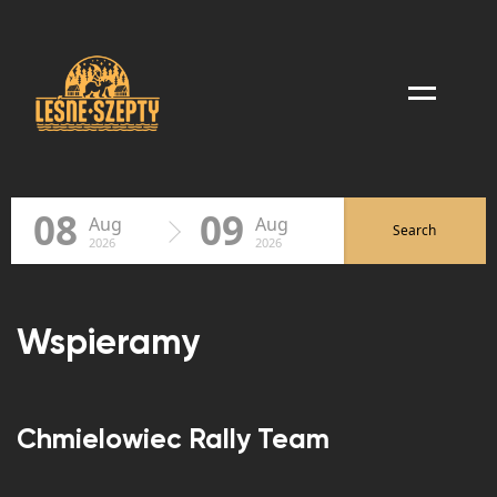
Menu
08
09
Aug
Aug
Search
2026
2026
Wspieramy
Chmielowiec Rally Team